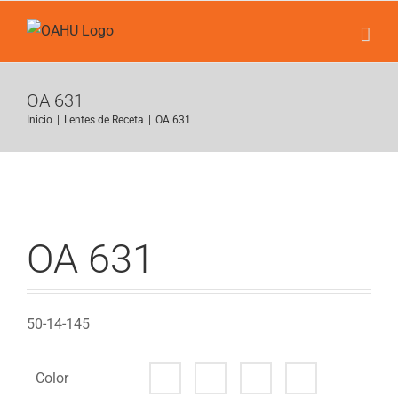
Saltar
al
contenido
OA 631
Inicio
|
Lentes de Receta
|
OA 631
OA 631
50-14-145
Color