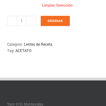
Limpiar Selección
ORDENAR
OA
631
quantity
Category:
Lentes de Receta
Tag:
ACETATO
Yaro 910, Montevideo