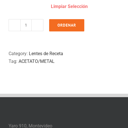
Limpiar Selección
ORDENAR
OA
481
quantity
Category:
Lentes de Receta
Tag:
ACETATO/METAL
Yaro 910, Montevideo