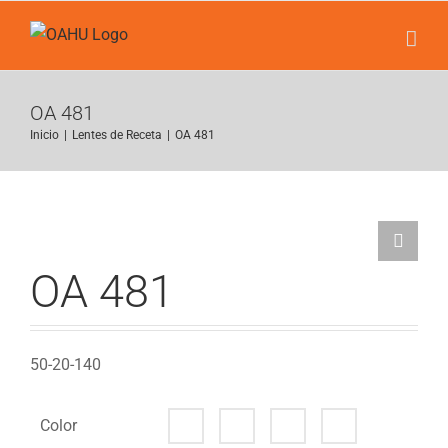
Saltar
al
contenido
OA 481
Inicio
|
Lentes de Receta
|
OA 481
OA 481
50-20-140
Color