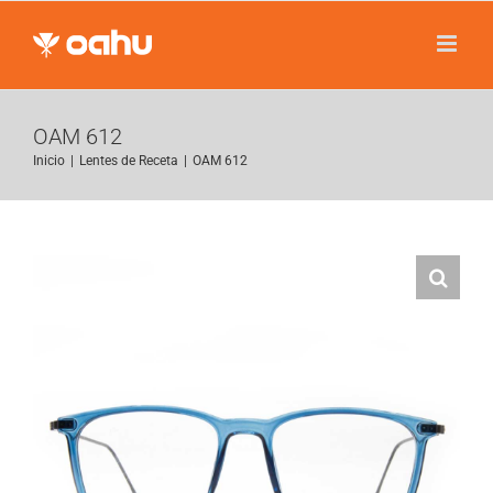
Saltar
al
contenido
OAM 612
Inicio
|
Lentes de Receta
|
OAM 612