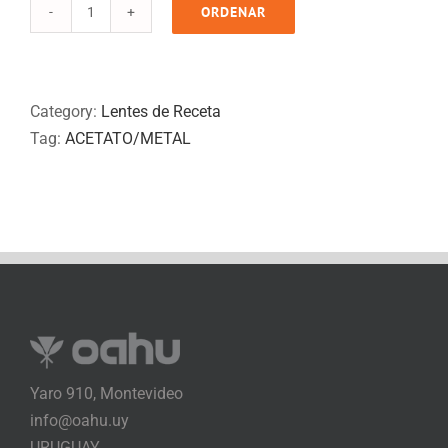
ORDENAR
OAM
612
quantity
Category:
Lentes de Receta
Tag:
ACETATO/METAL
Yaro 910, Montevideo
info@oahu.uy
URUGUAY