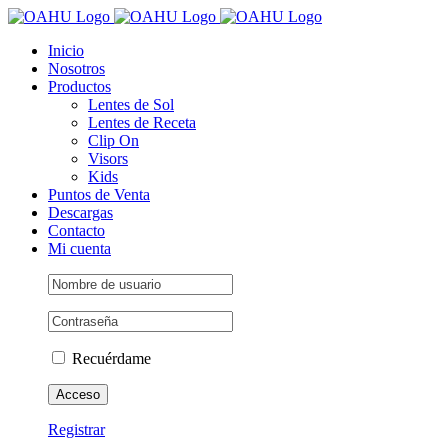
Saltar
al
Inicio
contenido
Nosotros
Productos
Lentes de Sol
Lentes de Receta
Clip On
Visors
Kids
Puntos de Venta
Descargas
Contacto
Mi cuenta
Recuérdame
Registrar