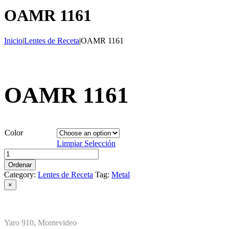
OAMR 1161
Inicio
|
Lentes de Receta
|
OAMR 1161
OAMR 1161
Color
Limpiar Selección
OAMR
1161
Ordenar
quantity
Category:
Lentes de Receta
Tag:
Metal
Close
×
product
quick
view
Yaro 910, Montevideo