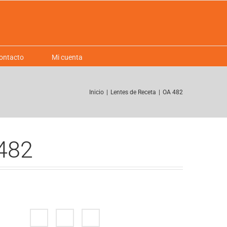
ontacto
Mi cuenta
Inicio
|
Lentes de Receta
|
OA 482
482