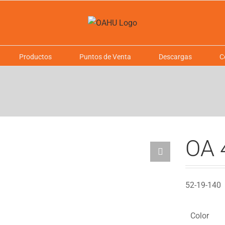
Productos
Puntos de Venta
Descargas
C
OA 
52-19-140
Color