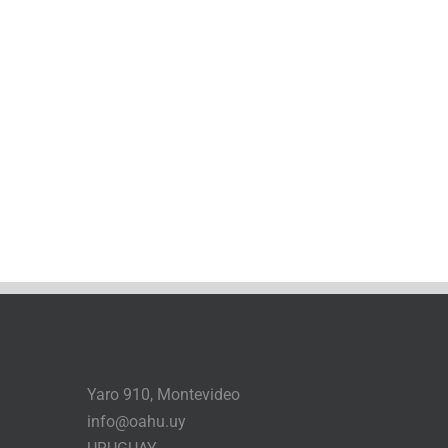
Yaro 910, Montevideo
info@oahu.uy