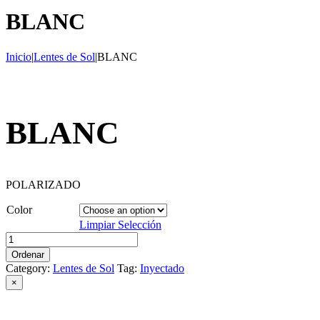
BLANC
Inicio
|
Lentes de Sol
|
BLANC
BLANC
POLARIZADO
Color
Limpiar Selección
BLANC
quantity
Ordenar
Category:
Lentes de Sol
Tag:
Inyectado
Close
×
product
quick
view