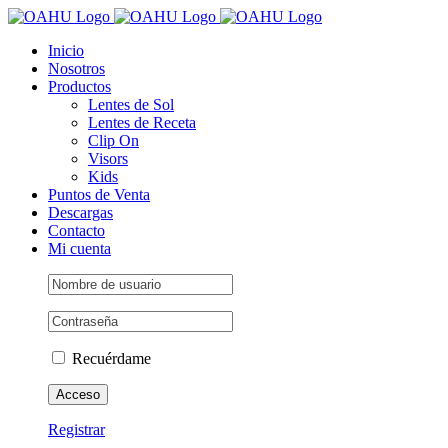
Saltar
al
Inicio
contenido
Nosotros
Productos
Lentes de Sol
Lentes de Receta
Clip On
Visors
Kids
Puntos de Venta
Descargas
Contacto
Mi cuenta
Recuérdame
Registrar